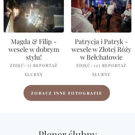
Magda & Filip -
Patrycja i Patryk -
wesele w dobrym
wesele w Złotej Róży
stylu!
w Bełchatowie
ZDJĘĆ: 77
REPORTAŻ
ZDJĘĆ: 123
REPORTAŻ
ŚLUBNY
ŚLUBNY
ZOBACZ INNE FOTOGRAFIE
Plener ślubny