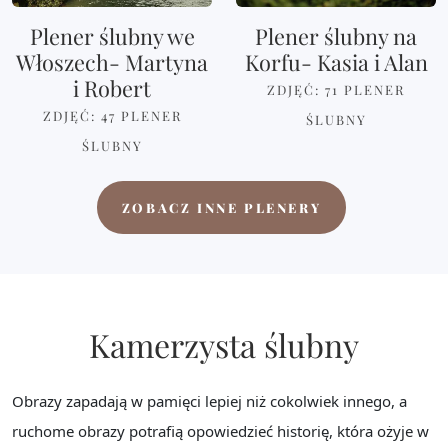
Plener ślubny we
Plener ślubny na
Włoszech- Martyna
Korfu- Kasia i Alan
i Robert
ZDJĘĆ: 71
PLENER
ZDJĘĆ: 47
PLENER
ŚLUBNY
ŚLUBNY
ZOBACZ INNE PLENERY
Kamerzysta ślubny
Obrazy zapadają w pamięci lepiej niż cokolwiek innego, a
ruchome obrazy potrafią opowiedzieć historię, która ożyje w