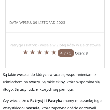
DATA WPISU: 09 LISTOPAD 2023
Patrycja i Patryk - wesele w Złotej Róży w Bełchatowie
★
★
★
★
★
4.7
/
5
Ocen:
8
Są takie wesela, do których wraca się wspomnieniami z
uśmiechem na twarzy. Są takie ekipy, które wspomina się
długo. Są tacy ludzie, których się pamięta.
Czy wiecie, że u
Patrycji i Patryka
mamy mieszankę tego
wszystkiego?
Wesele
, które zapewne goście odczuwali