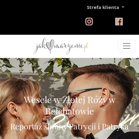
Strefa klienta
Wesele w Złotej Róży w
Bełchatowie
Reportaż ślubny Patrycji i Patryka