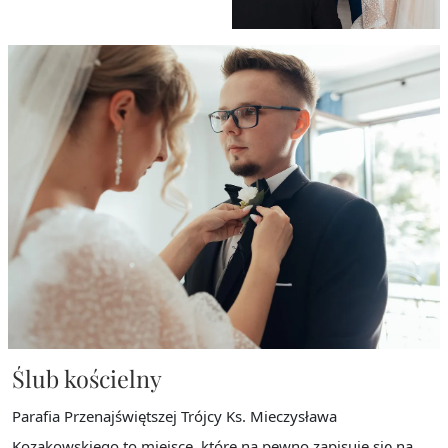
Ślub kościelny
Parafia Przenajświętszej Trójcy Ks. Mieczysława
Kozakowskiego to miejsce, które na pewno zapisuje się na
stałe w historii miłosnej Patrycji i Patryka. To tutaj padły
słowa "...ślubuję Ci miłość, wierność i uczciwość małżeńską