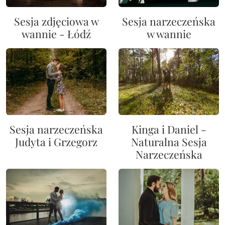
Sesja zdjęciowa w
Sesja narzeczeńska
wannie - Łódź
w wannie
Sesja narzeczeńska
Kinga i Daniel -
Judyta i Grzegorz
Naturalna Sesja
Narzeczeńska