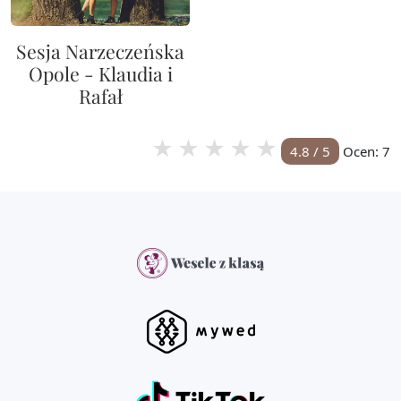
Sesja Narzeczeńska
Opole - Klaudia i
Rafał
★
★
★
★
★
4.8
/ 5
Ocen:
7