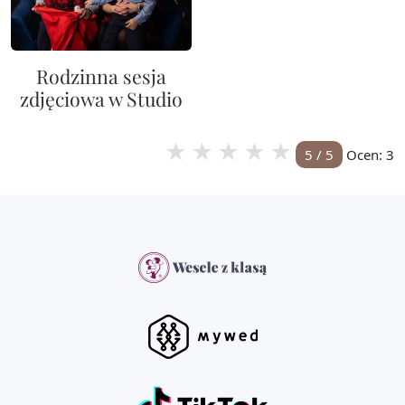
Rodzinna sesja
zdjęciowa w Studio
★
★
★
★
★
5
/ 5
Ocen:
3