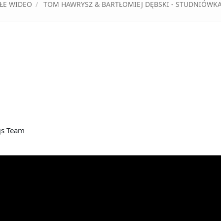
ŁE WIDEO
TOM HAWRYSZ & BARTŁOMIEJ DĘBSKI - STUDNIÓWKA
js Team