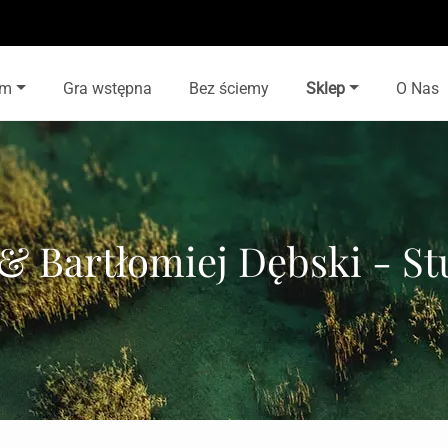
lm
Gra wstępna
Bez ściemy
Sklep
O Nas
 Bartłomiej Dębski - S