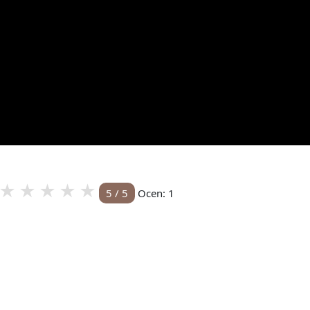
★
★
★
★
★
5
/
5
Ocen:
1