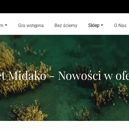
lm
Gra wstępna
Bez ściemy
Sklep
O Nas
t Midako - Nowości w ofe