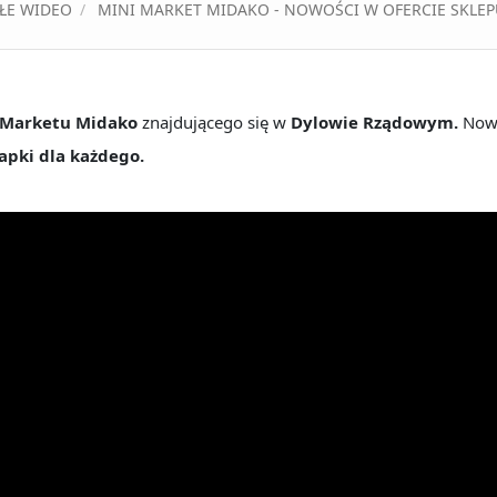
ŁE WIDEO
MINI MARKET MIDAKO - NOWOŚCI W OFERCIE SKLEP
 Marketu Midako
znajdującego się w
Dylowie Rządowym.
Now
apki dla każdego.