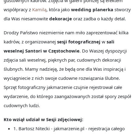
gustownych kadrów. Zdjęcia w galerii poniżej są efektem
współpracy z
Kamilą
, która jako
wedding planerka
stworzy
dla Was niesamowite
dekoracje
oraz zadba o każdy detal.
Drodzy Państwo niezmiernie nam miło zaprezentować kilka
kadrów, z organizowanej
sesji fotograficznej
w
sali
weselnej Santori w Częstochowie
. Do Waszej dyspozycji
zdjęcia sali weselnej, pięknych par, cudownych dekoracji
ślubnych. Mamy nadzieję, że będą one dla Was inspiracją i
wyciągniecie z nich swoje cudowne rozwiązania ślubne.
Sprzęt fotograficzny jakmarzenie czujnie rejestrował całe
wydarzenie, do którego zaangażowanych został spory zespół
cudownych ludzi.
Kto wziął udział w Sesji zdjęciowej:
1. Bartosz Nitecki - jakmarzenie.pl - rejestracja całego