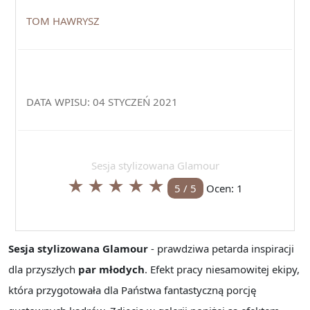
TOM HAWRYSZ
DATA WPISU: 04 STYCZEŃ 2021
Sesja stylizowana Glamour
★
★
★
★
★
5
/
5
Ocen:
1
Sesja stylizowana Glamour
- prawdziwa petarda inspiracji
dla przyszłych
par młodych
. Efekt pracy niesamowitej ekipy,
która przygotowała dla Państwa fantastyczną porcję