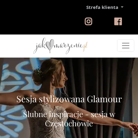
Strefa klienta
Sesja stylizowana Glamour
Ślubne inspiracje - sesja w
Częstochowie