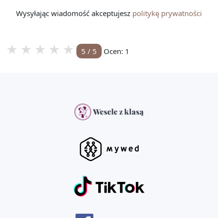
Wysyłając wiadomość akceptujesz
politykę prywatności
★
★
★
★
★
5
/
5
Ocen:
1