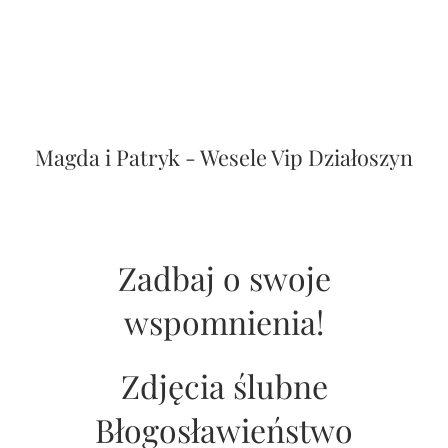
wspomnienia!
Zdjęcia ślubne
Błogosławieństwo
ZOBACZ WIĘCEJ ZDJĘĆ
Wypełnij formularz
Podaj więcej informacji o swoim
wymarzonym dniu- prześlę ofertę tak