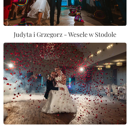
Judyta i Grzegorz - Wesele w Stodole