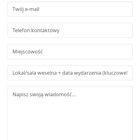
WYŚLIJ
Wysyłając wiadomość akceptujesz
politykę prywatności
★
★
★
★
★
5
/
5
Ocen:
6