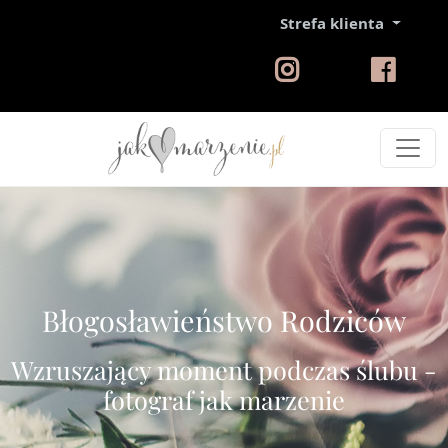
Strefa klienta
Błogosławieństwo Rodziców
Wzruszający moment podczas ślubu -
fotograf jak marzenie