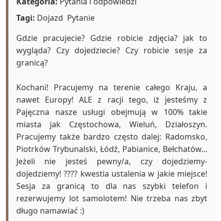
Kategoria:
Pytania i odpowiedzi
Tagi:
Dojazd
Pytanie
Gdzie pracujecie? Gdzie robicie zdjęcia? jak to
wygląda? Czy dojedziecie? Czy robicie sesje za
granicą?
Kochani! Pracujemy na terenie całego Kraju, a
nawet Europy! ALE z racji tego, iż jesteśmy z
Pajęczna nasze usługi obejmują w 100% takie
miasta jak Częstochowa, Wieluń, Działoszyn.
Pracujemy także bardzo często dalej: Radomsko,
Piotrków Trybunalski, Łódź, Pabianice, Bełchatów...
Jeżeli nie jesteś pewny/a, czy dojedziemy-
dojedziemy! ???? kwestia ustalenia w jakie miejsce!
Sesja za granicą to dla nas szybki telefon i
rezerwujemy lot samolotem! Nie trzeba nas zbyt
długo namawiać :)