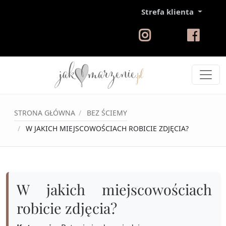
Strefa klienta
STRONA GŁÓWNA
BEZ ŚCIEMY
W JAKICH MIEJSCOWOŚCIACH ROBICIE ZDJĘCIA?
W jakich miejscowościach
robicie zdjęcia?