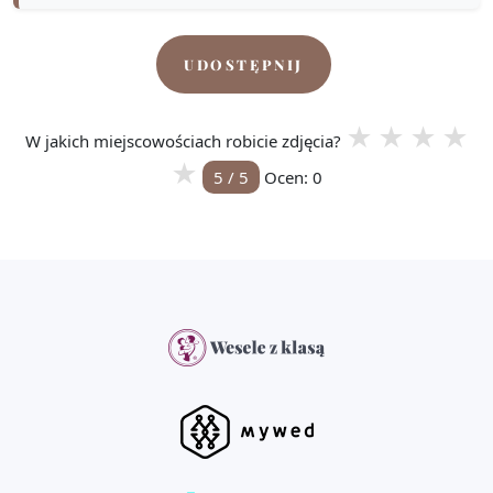
UDOSTĘPNIJ
★
★
★
★
W jakich miejscowościach robicie zdjęcia?
★
5
/ 5
Ocen:
0