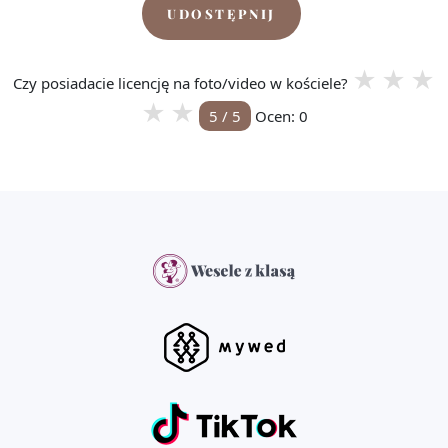
UDOSTĘPNIJ
★
★
★
Czy posiadacie licencję na foto/video w kościele?
★
★
5
/ 5
Ocen:
0