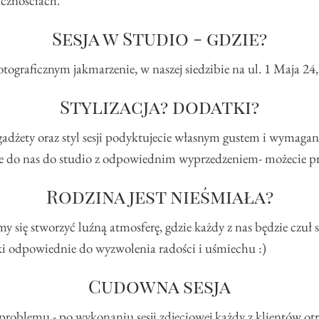
cznościach.
Sesja w Studio - gdzie?
otograficznym jakmarzenie, w naszej siedzibie na ul. 1 Maja 24,
Stylizacja? dodatki?
adżety oraz styl sesji podyktujecie własnym gustem i wymagani
ie do nas do studio z odpowiednim wyprzedzeniem- możecie prz
Rodzina jest nieśmiała?
y się stworzyć luźną atmosferę, gdzie każdy z nas będzie czu
i odpowiednie do wyzwolenia radości i uśmiechu :)
Cudowna sesja
a problemu - po wykonaniu sesji zdjęciowej każdy z klientów 