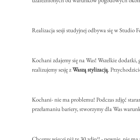
uzależnionych od warunków pogodowych okoli
Realizacja sesji studyjnej odbywa się w Studio F
Kochani zdajemy się na Was! Wszelkie dodatki, g
realizujemy sesję z
Waszą stylizacją
. Przychodzic
Kochani- nie ma problemu! Podczas zdjęć staram
przełamaniu bariery, stworzymy dla Was warunk
Chcemy więcej niż te 30 zdjęć! - pewnie, nie m