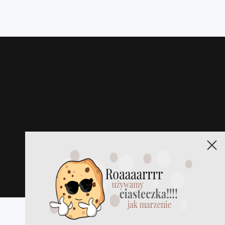
Fotograf i Kamerzysta ślubny
Pa