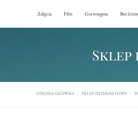
Zdjęcia
Film
Gra wstępna
Bez ściem
Sklep 
STRONA GŁÓWNA
SKLEP INTERNETOWY
V