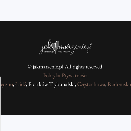
© jakmarzenie.pl All rights reserved.
Polityka Prywatności
jęczno
,
Łódź
, Piotrków Trybunalski,
Częstochowa
,
Radomsko