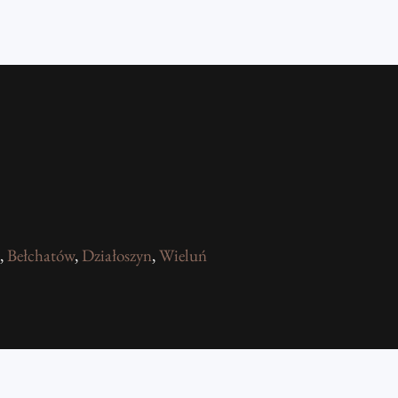
,
Bełchatów
,
Działoszyn
,
Wieluń